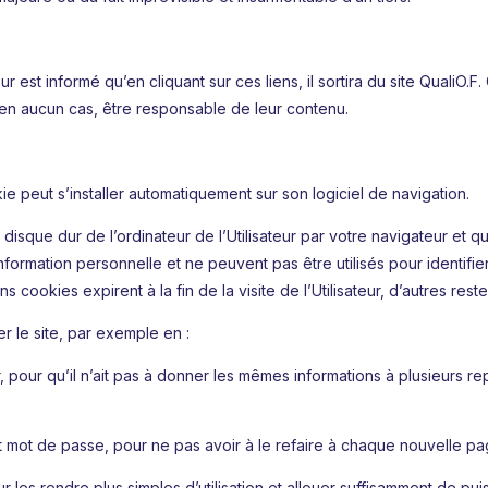
ur est informé qu’en cliquant sur ces liens, il sortira du site QualiO.F
, en aucun cas, être responsable de leur contenu.
okie peut s’installer automatiquement sur son logiciel de navigation.
isque dur de l’ordinateur de l’Utilisateur par votre navigateur et qui
nformation personnelle et ne peuvent pas être utilisés pour identifi
cookies expirent à la fin de la visite de l’Utilisateur, d’autres reste
r le site, par exemple en :
ur, pour qu’il n’ait pas à donner les mêmes informations à plusieurs r
et mot de passe, pour ne pas avoir à le refaire à chaque nouvelle pa
ur les rendre plus simples d’utilisation et allouer suffisamment de pu