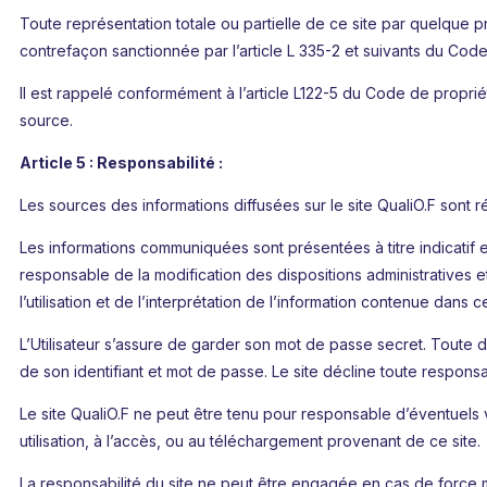
Toute représentation totale ou partielle de ce site par quelque pr
contrefaçon sanctionnée par l’article L 335-2 et suivants du Code 
Il est rappelé conformément à l’article L122-5 du Code de propriété
source.
Article 5 : Responsabilité :
Les sources des informations diffusées sur le site QualiO.F sont ré
Les informations communiquées sont présentées à titre indicatif et
responsable de la modification des dispositions administratives e
l’utilisation et de l’interprétation de l’information contenue dans ce
L’Utilisateur s’assure de garder son mot de passe secret. Toute divu
de son identifiant et mot de passe. Le site décline toute responsab
Le site QualiO.F ne peut être tenu pour responsable d’éventuels vir
utilisation, à l’accès, ou au téléchargement provenant de ce site.
La responsabilité du site ne peut être engagée en cas de force ma