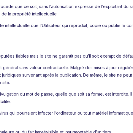
océdé que ce soit, sans l’autorisation expresse de l’exploitant du sit
de la propriété intellectuelle.
 intellectuelle que l’Utilisateur qui reproduit, copie ou publie le con
putées fiables mais le site ne garantit pas qu’il soit exempt de défa
 général sans valeur contractuelle. Malgré des mises à jour régulièr
t juridiques survenant après la publication. De même, le site ne pe
 site.
lgation du mot de passe, quelle que soit sa forme, est interdite. Il a
ilité.
us qui pourraient infecter l’ordinateur ou tout matériel informatique
jeure ou du fait imprévisible et insurmontable d’un tiers.