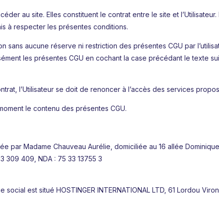
r au site. Elles constituent le contrat entre le site et l’Utilisateur. L
is à respecter les présentes conditions.
ion sans aucune réserve ni restriction des présentes CGU par l’utilisate
ssément les présentes CGU en cochant la case précédant le texte suiv
at, l’Utilisateur se doit de renoncer à l’accès des services propos
ut moment le contenu des présentes CGU.
 assurée par Madame Chauveau Aurélie, domiciliée au 16 allée Domini
903 309 409, NDA : 75 33 13755 3
iège social est situé HOSTINGER INTERNATIONAL LTD, 61 Lordou Viro