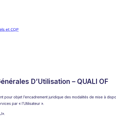
els et CQP
énérales D’Utilisation – QUALI OF
ont pour objet l’encadrement juridique des modalités de mise à dispos
rvices par « l’Utilisateur ».
U».