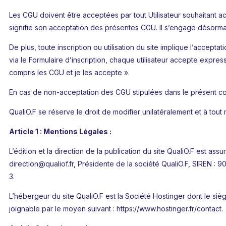
Les CGU doivent être acceptées par tout Utilisateur souhaitant accéde
signifie son acceptation des présentes CGU. Il s’engage désorma
De plus, toute inscription ou utilisation du site implique l’acceptat
via le Formulaire d’inscription, chaque utilisateur accepte expre
compris les CGU et je les accepte ».
En cas de non-acceptation des CGU stipulées dans le présent contr
QualiO.F se réserve le droit de modifier unilatéralement et à to
Article 1 : Mentions Légales :
L’édition et la direction de la publication du site QualiO.F est
direction@qualiof.fr, Présidente de la société QualiO.F, SIREN : 
3.
L’hébergeur du site QualiO.F est la Société Hostinger dont le s
joignable par le moyen suivant : https://www.hostinger.fr/contact.